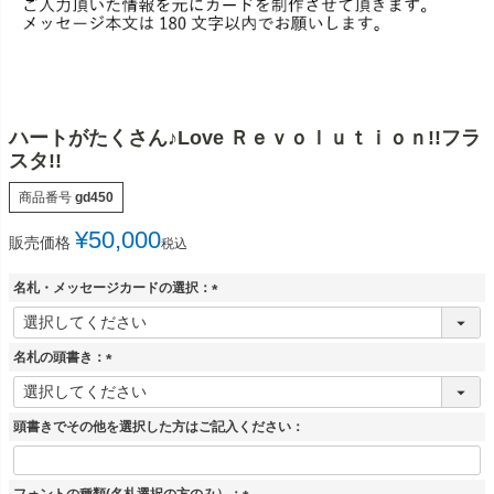
ハートがたくさん♪Love Ｒｅｖｏｌｕｔｉｏｎ!!フラ
スタ!!
商品番号
gd450
¥
50,000
販売価格
税込
名札・メッセージカードの選択：
(
必
須
名札の頭書き：
)
(
必
須
頭書きでその他を選択した方はご記入ください：
)