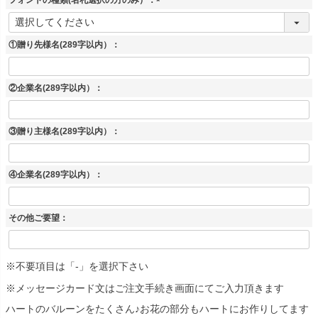
フォントの種類(名札選択の方のみ）：
(
必
須
①贈り先様名(289字以内）：
)
②企業名(289字以内）：
③贈り主様名(289字以内）：
④企業名(289字以内）：
その他ご要望：
※不要項目は「-」を選択下さい
※メッセージカード文はご注文手続き画面にてご入力頂きます
ハートのバルーンをたくさん♪お花の部分もハートにお作りしてます