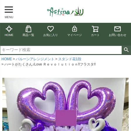
MENU
HOME
商品一覧
お気に入り
マイページ
カート
お問い合わせ
HOME
バルーンアレンジメント
スタンド花1段
ハートがたくさん♪Love Ｒｅｖｏｌｕｔｉｏｎ!!フラスタ!!