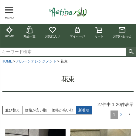
MENU
HOME
商品一覧
お気に入り
マイページ
カート
お問い合わせ
HOME
バルーンアレンジメント
花束
花束
27
件中
1
-
20
件表示
並び替え
価格が安い順
価格が高い順
新着順
1
2