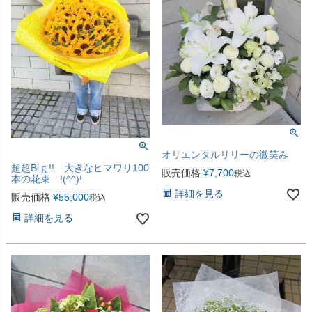
オリエンタルリリーの微笑み
超超Biｇ!! 大きなヒマワリ100
販売価格
¥
7,700
税込
本の花束 !(^^)!
詳細を見る
販売価格
¥
55,000
税込
詳細を見る