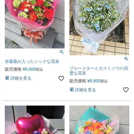
赤薔薇が入ったシックな花束
ブルースターとカスミソウの清
販売価格
¥
6,600
税込
楚な花束
詳細を見る
販売価格
¥
8,800
税込
詳細を見る