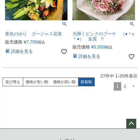
黄色のゆり ゴージャス花束
光輝くピンクのブーケ （●＾o
＾●） 金賞 !!
販売価格
¥
7,700
税込
販売価格
¥
5,500
税込
詳細を見る
詳細を見る
27
件中
1
-
20
件表示
並び替え
価格が安い順
価格が高い順
新着順
1
2
ペー
ジト