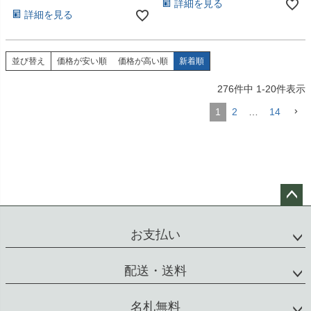
詳細を見る
詳細を見る
並び替え
価格が安い順
価格が高い順
新着順
276
件中
1
-
20
件表示
1
2
…
14
ペー
ジト
お支払い
ップ
へ
配送・送料
名札無料