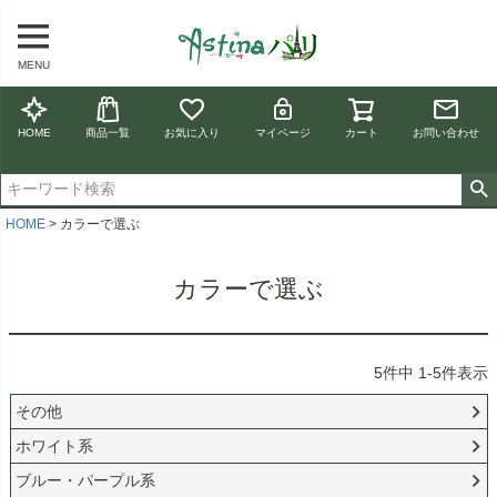
MENU
HOME
商品一覧
お気に入り
マイページ
カート
お問い合わせ
HOME
カラーで選ぶ
カラーで選ぶ
5
件中
1
-
5
件表示
その他
ホワイト系
ブルー・パープル系