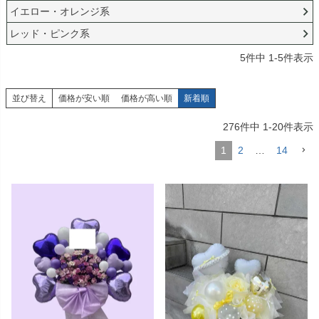
イエロー・オレンジ系
レッド・ピンク系
5
件中
1
-
5
件表示
並び替え
価格が安い順
価格が高い順
新着順
276
件中
1
-
20
件表示
1
2
…
14