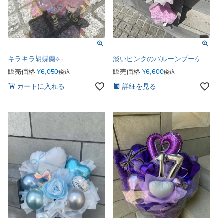
キラキラ胡蝶蘭⟡.·
淡いピンクのバルーンブーケ
販売価格
¥
6,050
販売価格
¥
6,600
税込
税込
カートに入れる
詳細を見る