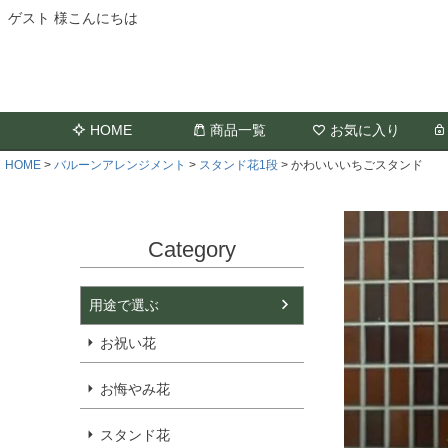
ゲスト 様こんにちは
HOME
商品一覧
お気に入り
HOME
バルーンアレンジメント
スタンド花1段
かわいいいちごスタンド
Category
用途で選ぶ
お祝い花
お悔やみ花
スタンド花