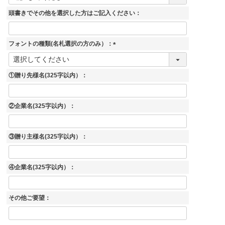
必
須
頭書きでその他を選択した方はご記入ください：
)
フォントの種類(名札選択の方のみ）：
(
必
須
①贈り先様名(325字以内）：
)
②企業名(325字以内）：
③贈り主様名(325字以内）：
④企業名(325字以内）：
その他ご要望：