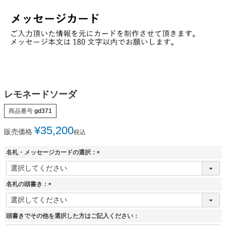
レモネードソーダ
商品番号
gd371
¥
35,200
販売価格
税込
名札・メッセージカードの選択：
(
必
須
名札の頭書き：
)
(
必
須
頭書きでその他を選択した方はご記入ください：
)