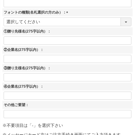
フォントの種類(名札選択の方のみ）：
(
必
須
①贈り先様名(275字以内）：
)
②企業名(275字以内）：
③贈り主様名(275字以内）：
④企業名(275字以内）：
その他ご要望：
※不要項目は「-」を選択下さい
※メッセージカード文はご注文手続き画面にてご入力頂きます