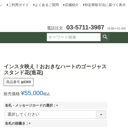
ン
ご利用ガイド
よくあるご質問
店舗紹介
特定商取引法に基づく表示
03-5711-3987
電話注文
（9:00〜21:00)
インスタ映え！おおきなハートのゴージャス
スタンド花(造花)
商品番号
gd369
¥
55,000
販売価格
税込
名札・メッセージカードの選択：
(
必
須
名札の頭書き：
)