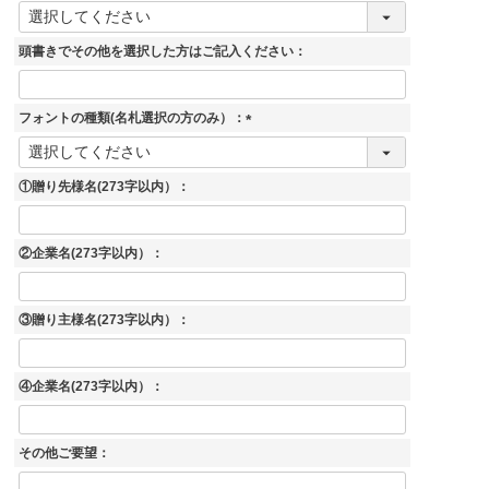
(
必
須
頭書きでその他を選択した方はご記入ください：
)
フォントの種類(名札選択の方のみ）：
(
必
須
①贈り先様名(273字以内）：
)
②企業名(273字以内）：
③贈り主様名(273字以内）：
④企業名(273字以内）：
その他ご要望：