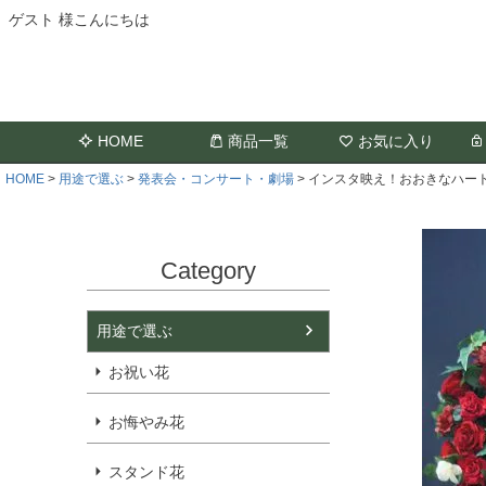
ゲスト 様こんにちは
HOME
商品一覧
お気に入り
HOME
用途で選ぶ
発表会・コンサート・劇場
インスタ映え！おおきなハート
Category
用途で選ぶ
お祝い花
お悔やみ花
スタンド花