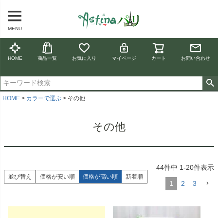
MENU
HOME
商品一覧
お気に入り
マイページ
カート
お問い合わせ
HOME
カラーで選ぶ
その他
その他
44
件中
1
-
20
件表示
並び替え
価格が安い順
価格が高い順
新着順
1
2
3