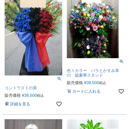
色々カラー バラとかすみ草
の 超豪華スタンド
販売価格
¥
38,500
税込
コントラストの美
カートに入れる
販売価格
¥
38,500
税込
詳細を見る