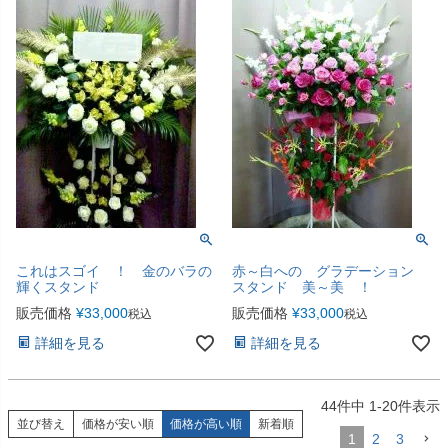
これはスゴイ ！ 金のバラの
赤～白への グラデーション
輝くスタンド
スタンド 美～美 ！
販売価格
¥
33,000
販売価格
¥
33,000
税込
税込
詳細を見る
詳細を見る
44
件中
1
-
20
件表示
並び替え
価格が安い順
価格が高い順
新着順
1
2
3