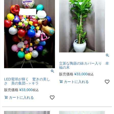
立派な陶器の鉢カバー入り 幸
福の木
販売価格
¥
33,000
税込
LED電球が輝く 驚きの美し
カートに入れる
さ 美の集団--＞キラ
販売価格
¥
33,000
税込
カートに入れる